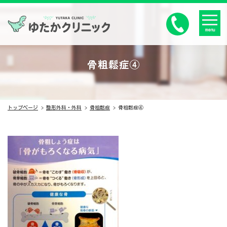
menu
骨粗鬆症④
トップページ
整形外科・外科
骨粗鬆症
骨粗鬆症④